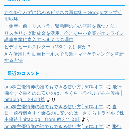
お金を使わずに始めるビジネス再建術 - Googleマップ活
用戦略
「倒産寸前・リストラ、緊急時の心の平静を保つ方法」
リスキリング助成金を活用、今こそ中小企業がオンライン
講座事業に参入すべき７つの理由
ビデオセールスレター（VSL）とは何か？
AIを活用した動画セールスで営業・マーケティングを革新
する方法
最近のコメント
ana株主優待券の誰でもできる使い方[ 50%オフ]
に
飛行
機今すぐ乗るのに安いのは、さくらトラベルで株主優待 |
nitablog ２代目塾
より
ana株主優待券の誰でもできる使い方[ 50%オフ]
に
当
日・飛行機今すぐ乗るのに安いのは、さくらトラベルで株
主優待 | nitablog from 教えて会計
より
ana株主優待券の誰でもできる使い方[ 50%オフ]
に
飛行