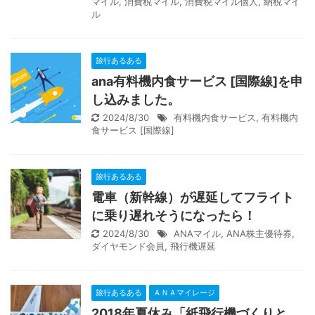
マイル
,
消費税マイル
,
消費税マイル個人
,
納税マイ
ル
旅行あるある
ana有料機内食サービス [国際線]を申
し込みました。
2024/8/30
有料機内食サービス
,
有料機内
食サービス [国際線]
旅行あるある
電車（新幹線）が遅延してフライト
に乗り遅れそうになったら！
2024/8/30
ANAマイル
,
ANA株主優待券
,
ダイヤモンド会員
,
飛行機遅延
旅行あるある
ＡＮＡマイレージ
2018年夏休み「紙飛行機づくりと