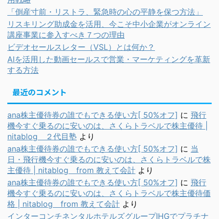
「倒産寸前・リストラ、緊急時の心の平静を保つ方法」
リスキリング助成金を活用、今こそ中小企業がオンライン
講座事業に参入すべき７つの理由
ビデオセールスレター（VSL）とは何か？
AIを活用した動画セールスで営業・マーケティングを革新
する方法
最近のコメント
ana株主優待券の誰でもできる使い方[ 50%オフ]
に
飛行
機今すぐ乗るのに安いのは、さくらトラベルで株主優待 |
nitablog ２代目塾
より
ana株主優待券の誰でもできる使い方[ 50%オフ]
に
当
日・飛行機今すぐ乗るのに安いのは、さくらトラベルで株
主優待 | nitablog from 教えて会計
より
ana株主優待券の誰でもできる使い方[ 50%オフ]
に
飛行
機今すぐ乗るのに安いのは、さくらトラベルで株主優待価
格 | nitablog from 教えて会計
より
インターコンチネンタルホテルズグループIHGでプラチナ