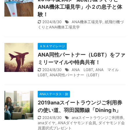
ANA機体工場見学」小２の息子と体
験！
2024/8/30
ANA機体工場見学
,
紙飛行機づ
くりとANA機体工場見学
ＡＮＡマイレージ
ANA同性パートナー（LGBT）をファ
ミリーマイルや特典共有！
2024/8/30
ANA LGBT
,
ANA マイル
LGBT
,
ANA同性パートナー（LGBT）
ANAステータス・旅
2019anaスイートラウンジご利用券
の使い道、羽田国際線「Dining h」
2024/8/30
anaスイートラウンジご利用券
,
anaダイヤ
,
ANAダイヤモンド会員
,
ダイヤモンド会
員選択式プレゼント