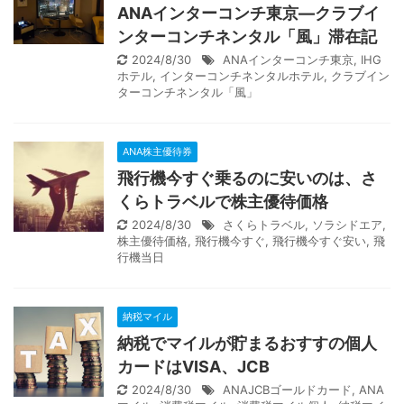
ANAインターコンチ東京―クラブイ
ンターコンチネンタル「風」滞在記
2024/8/30
ANAインターコンチ東京
,
IHG
ホテル
,
インターコンチネンタルホテル
,
クラブイン
ターコンチネンタル「風」
ANA株主優待券
飛行機今すぐ乗るのに安いのは、さ
くらトラベルで株主優待価格
2024/8/30
さくらトラベル
,
ソラシドエア
,
株主優待価格
,
飛行機今すぐ
,
飛行機今すぐ安い
,
飛
行機当日
納税マイル
納税でマイルが貯まるおすすの個人
カードはVISA、JCB
2024/8/30
ANAJCBゴールドカード
,
ANA