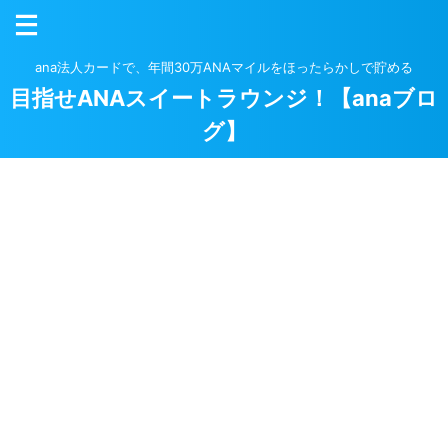
ana法人カードで、年間30万ANAマイルをほったらかしで貯める
目指せANAスイートラウンジ！【anaブロ
グ】