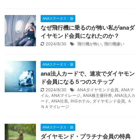
ANAステータス・旅
なぜ飛行機に乗るのが怖い私がanaダ
イヤモンド会員になれたのか？
2024/8/30
飛行機が怖い
,
飛行機嫌い
ANAステータス・旅
ana法人カードで、速攻でダイヤモン
ド会員になる５つのステップ
2024/8/30
ANAダイヤモンド会員
,
ANAマ
イル
,
ANAマイレージ
,
ANA株主優待券
,
ANA法人カ
ード
,
ANA社長
,
IHGホテル
,
ダイヤモンド会員
,
Ａ
ＮＡマイレージ
ANAステータス・旅
ダイヤモンド・プラチナ会員の特典