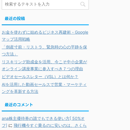
最近の投稿
お金を使わずに始めるビジネス再建術 - Google
マップ活用戦略
「倒産寸前・リストラ、緊急時の心の平静を保
つ方法」
リスキリング助成金を活用、今こそ中小企業が
オンライン講座事業に参入すべき７つの理由
ビデオセールスレター（VSL）とは何か？
AIを活用した動画セールスで営業・マーケティ
ングを革新する方法
最近のコメント
ana株主優待券の誰でもできる使い方[ 50%オ
フ]
に
飛行機今すぐ乗るのに安いのは、さくら