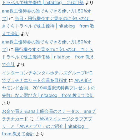
トラベルで株主優待 | nitablog ２代目塾
より
ana株主優待券の誰でもできる使い方[ 50%オ
フ]
に
当日・飛行機今すぐ乗るのに安いのは、
さくらトラベルで株主優待 | nitablog from 教
えて会計
より
ana株主優待券の誰でもできる使い方[ 50%オ
フ]
に
飛行機今すぐ乗るのに安いのは、さくら
トラベルで株主優待価格 | nitablog from 教え
て会計
より
インターコンチネンタルホテルズグループIHG
でプラチナエリート会員を目指す
に
ANAダイ
ヤモンド会員、2019年選択式特典プレゼントの
失敗しない選び方 | nitablog from 教えて会計
より
お金で買えるana上級会員のステータス、anaプ
ラチナカード
に
「ANAマイレージクラブアプ
リ」と「ANAアプリ」のご紹介 | nitablog
from 教えて会計
より