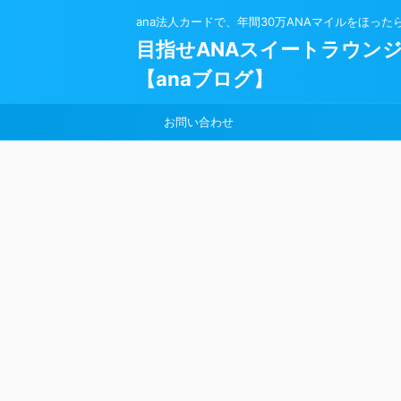
ana法人カードで、年間30万ANAマイルをほった
目指せANAスイートラウン
【anaブログ】
お問い合わせ