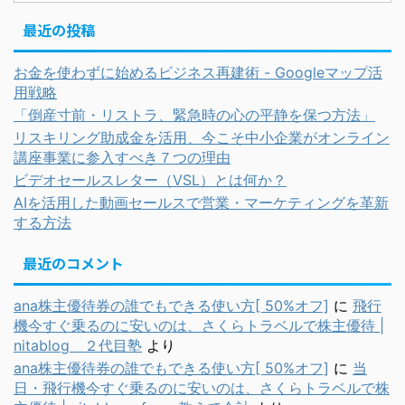
最近の投稿
お金を使わずに始めるビジネス再建術 - Googleマップ活
用戦略
「倒産寸前・リストラ、緊急時の心の平静を保つ方法」
リスキリング助成金を活用、今こそ中小企業がオンライン
講座事業に参入すべき７つの理由
ビデオセールスレター（VSL）とは何か？
AIを活用した動画セールスで営業・マーケティングを革新
する方法
最近のコメント
ana株主優待券の誰でもできる使い方[ 50%オフ]
に
飛行
機今すぐ乗るのに安いのは、さくらトラベルで株主優待 |
nitablog ２代目塾
より
ana株主優待券の誰でもできる使い方[ 50%オフ]
に
当
日・飛行機今すぐ乗るのに安いのは、さくらトラベルで株