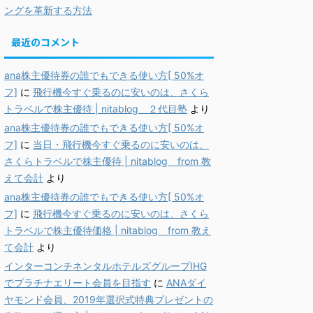
ングを革新する方法
最近のコメント
ana株主優待券の誰でもできる使い方[ 50%オ
フ]
に
飛行機今すぐ乗るのに安いのは、さくら
トラベルで株主優待 | nitablog ２代目塾
より
ana株主優待券の誰でもできる使い方[ 50%オ
フ]
に
当日・飛行機今すぐ乗るのに安いのは、
さくらトラベルで株主優待 | nitablog from 教
えて会計
より
ana株主優待券の誰でもできる使い方[ 50%オ
フ]
に
飛行機今すぐ乗るのに安いのは、さくら
トラベルで株主優待価格 | nitablog from 教え
て会計
より
インターコンチネンタルホテルズグループIHG
でプラチナエリート会員を目指す
に
ANAダイ
ヤモンド会員、2019年選択式特典プレゼントの