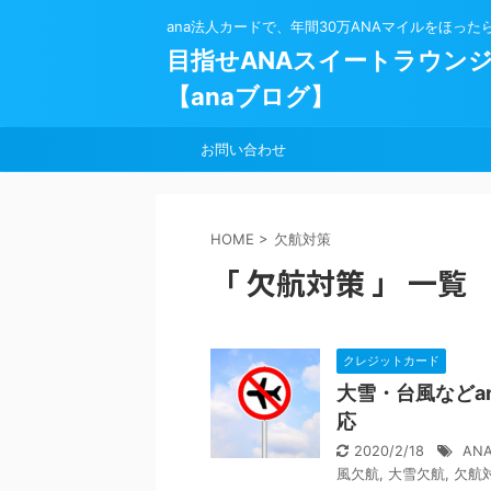
ana法人カードで、年間30万ANAマイルをほった
目指せANAスイートラウン
【anaブログ】
お問い合わせ
HOME
>
欠航対策
「 欠航対策 」 一覧
クレジットカード
大雪・台風などa
応
2020/2/18
AN
風欠航
,
大雪欠航
,
欠航