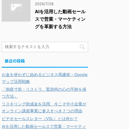
2026/7/28
AIを活用した動画セール
スで営業・マーケティン
グを革新する方法
最近の投稿
お金を使わずに始めるビジネス再建術 - Google
マップ活用戦略
「倒産寸前・リストラ、緊急時の心の平静を保
つ方法」
リスキリング助成金を活用、今こそ中小企業が
オンライン講座事業に参入すべき７つの理由
ビデオセールスレター（VSL）とは何か？
AIを活用した動画セールスで営業・マーケティ