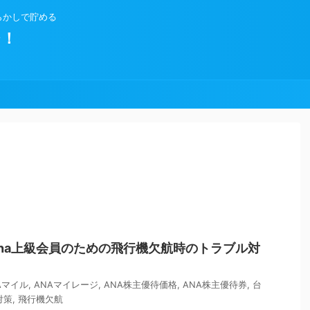
らかしで貯める
ジ！
na上級会員のための飛行機欠航時のトラブル対
Aマイル
,
ANAマイレージ
,
ANA株主優待価格
,
ANA株主優待券
,
台
対策
,
飛行機欠航