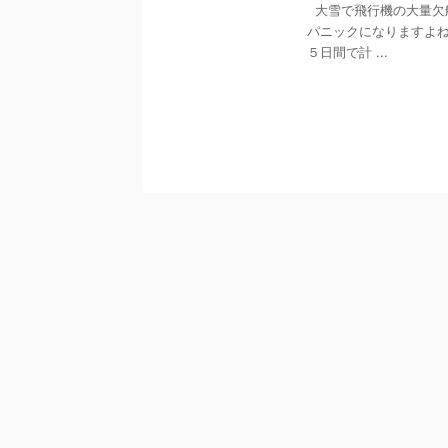
大雪で飛行機の大量欠
パニックになりますよね
５日間で計 ...