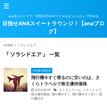
ana法人カードで、年間30万ANAマイルをほったらかしで貯める
目指せANAスイートラウンジ！【anaブロ
グ】
HOME
>
ソラシドエア
「 ソラシドエア 」 一覧
ANA株主優待券
飛行機今すぐ乗るのに安いのは、さ
くらトラベルで株主優待価格
2024/8/30
さくらトラベル
,
ソラシドエア
,
株主優待価格
,
飛行機今すぐ
,
飛行機今すぐ安い
,
飛
行機当日