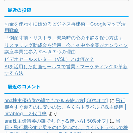
最近の投稿
お金を使わずに始めるビジネス再建術 - Googleマップ活
用戦略
「倒産寸前・リストラ、緊急時の心の平静を保つ方法」
リスキリング助成金を活用、今こそ中小企業がオンライン
講座事業に参入すべき７つの理由
ビデオセールスレター（VSL）とは何か？
AIを活用した動画セールスで営業・マーケティングを革新
する方法
最近のコメント
ana株主優待券の誰でもできる使い方[ 50%オフ]
に
飛行
機今すぐ乗るのに安いのは、さくらトラベルで株主優待 |
nitablog ２代目塾
より
ana株主優待券の誰でもできる使い方[ 50%オフ]
に
当
日・飛行機今すぐ乗るのに安いのは、さくらトラベルで株