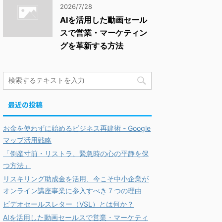
2026/7/28
AIを活用した動画セール
スで営業・マーケティン
グを革新する方法
最近の投稿
お金を使わずに始めるビジネス再建術 - Google
マップ活用戦略
「倒産寸前・リストラ、緊急時の心の平静を保
つ方法」
リスキリング助成金を活用、今こそ中小企業が
オンライン講座事業に参入すべき７つの理由
ビデオセールスレター（VSL）とは何か？
AIを活用した動画セールスで営業・マーケティ