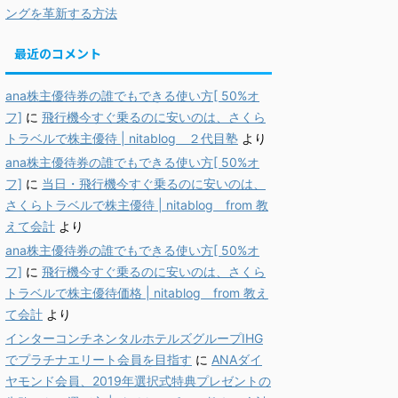
ングを革新する方法
最近のコメント
ana株主優待券の誰でもできる使い方[ 50%オ
フ]
に
飛行機今すぐ乗るのに安いのは、さくら
トラベルで株主優待 | nitablog ２代目塾
より
ana株主優待券の誰でもできる使い方[ 50%オ
フ]
に
当日・飛行機今すぐ乗るのに安いのは、
さくらトラベルで株主優待 | nitablog from 教
えて会計
より
ana株主優待券の誰でもできる使い方[ 50%オ
フ]
に
飛行機今すぐ乗るのに安いのは、さくら
トラベルで株主優待価格 | nitablog from 教え
て会計
より
インターコンチネンタルホテルズグループIHG
でプラチナエリート会員を目指す
に
ANAダイ
ヤモンド会員、2019年選択式特典プレゼントの