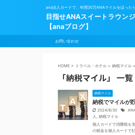
ana法人カードで、年間30万ANAマイルをほった
目指せANAスイートラウン
【anaブログ】
お問い合わせ
HOME
>
トラベル・ホテル
>
納税マイル
「納税マイル」 一覧
納税マイル
納税でマイルが貯
2024/8/30
AN
人
,
納税マイル
個人カードで消費税を支
の税金を個人カードで